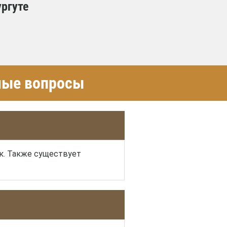
ургуте
емые вопросы
к. Также существует