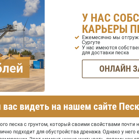
У НАС СОБ
КАРЬЕРЫ П
Ежемесячно мы отгружа
Сургуте
У нас имеются собстве
для доставки песка
блей
ОНЛАЙН З
вас видеть на нашем сайте Пес
того песка с грунтом, который своими свойствами почти 
ично подходит для обустройства дренажа. Однако у него