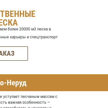
СТВЕННЫЕ
ЕСКА
ем более 20000 м3 песка в
нные карьеры и спецтранспорт
АКАЗ
ко-Неруд
не уступает песчаным массам с
 есть важная особенность —