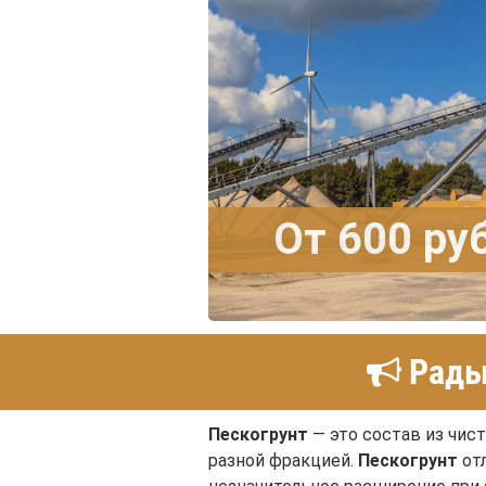
От 600 ру
Рады 
Пескогрунт
— это состав из чис
разной фракцией.
Пескогрунт
отл